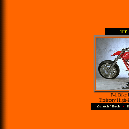
TY-
F-1 Bike 
Titelstory High
Zurüch / Back
•
D