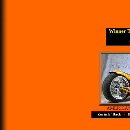
Winner T
AMERICAN
Zurüch / Back
•
D