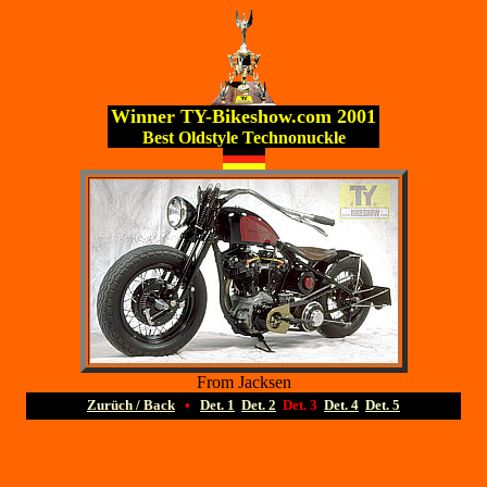
Winner TY-Bikeshow.com 2001
Best Oldstyle Technonuckle
From Jacksen
Zurüch / Back
•
Det. 1
Det. 2
Det. 3
Det. 4
Det. 5