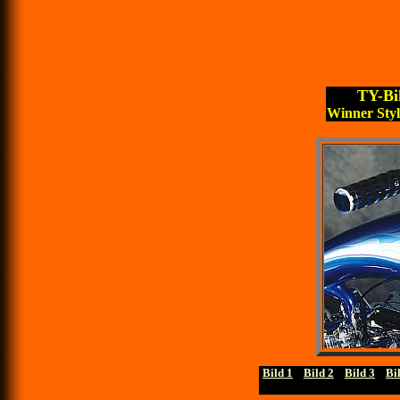
TY-Bi
Winner Styl
Bild 1
....
Bild 2
....
Bild 3
....
Bi