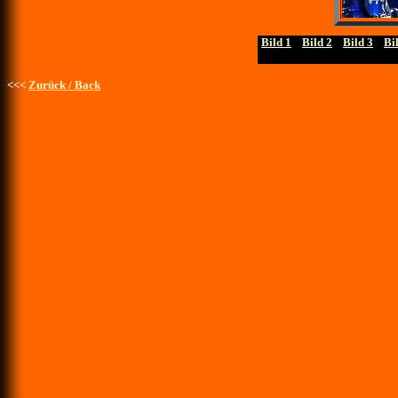
Bild 1
....
Bild 2
....
Bild 3
....
Bi
<<<
Zurück / Back