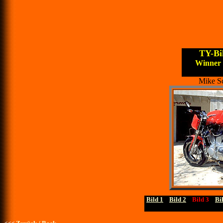
TY-Bi
Winner S
Mike S
Bild 1
....
Bild 2
....
Bild 3
....
Bi