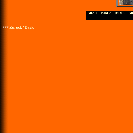
Bild 1
....
Bild 2
....
Bild 3
....
Bi
<<<
Zurück / Back