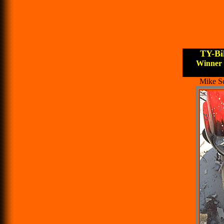
TY-Bi
Winner S
Mike S